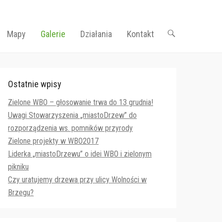
Mapy
Galerie
Działania
Kontakt
Ostatnie wpisy
Zielone WBO – głosowanie trwa do 13 grudnia!
Uwagi Stowarzyszenia „miastoDrzew” do
rozporządzenia ws. pomników przyrody
Zielone projekty w WBO2017
Liderka „miastoDrzewu” o idei WBO i zielonym
pikniku
Czy uratujemy drzewa przy ulicy Wolności w
Brzegu?