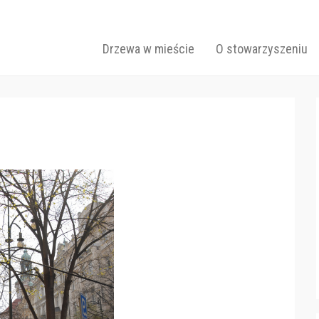
Drzew
Primary Menu
Skip to content
Drzewa w mieście
O stowarzyszeniu