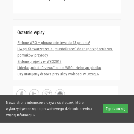
Ostatnie wpisy
Zielone WBO – głosowanie trwa do 13 grudnia!
Uwagi Stowarzyszenia „miastoDrzew” do rozporządzenia ws.
pomników przyrody
Zielone projekty w WBO2017
Liderka „miastoDrzewu” o idei WBO i zielonym pikniku
Czy uratujemy drzewa przy ulicy Wolności w Brzegu?
Nasza strona internetowa używa ciasteczek, które
wykorzystywane są do prawidłowego działania serwisu.
Zgadzam się
Więcej informacji »
Copyright © 2026
miastoDrzew
All Rights Reserved.
Adventurous Theme by
Catch Themes