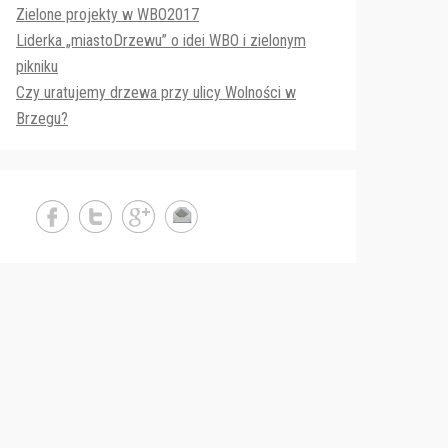
Zielone projekty w WBO2017
Liderka „miastoDrzewu” o idei WBO i zielonym
pikniku
Czy uratujemy drzewa przy ulicy Wolności w
Brzegu?