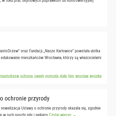
, w toku prac sejmowych poprawkom do kontrowersyjnej
iastoDrzew” oraz Fundacji „Nasze Karłowice” powstała ulotka
o edukowanie mieszkańców Wrocławia, którzy są właścicielami
miastodrzew
,
ochrona
,
owady
,
przyroda
,
ptaki
,
tlen
,
wrocław
,
wycinka
o ochronie przyrody
 nowelizacja Ustawy o ochronie przyrody okazała się, zgodnie
 w ruch poszły piły i siekiery
Czytaj więcej →