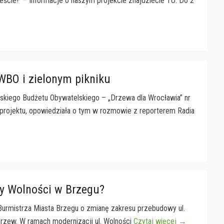
eście!” – informacje o naszym projekcie znajdziecie TU. Do 2
WBO i zielonym pikniku
skiego Budżetu Obywatelskiego – „Drzewa dla Wrocławia” nr
projektu, opowiedziała o tym w rozmowie z reporterem Radia
cy Wolności w Brzegu?
 Burmistrza Miasta Brzegu o zmianę zakresu przebudowy ul.
drzew. W ramach modernizacji ul. Wolności
Czytaj więcej →