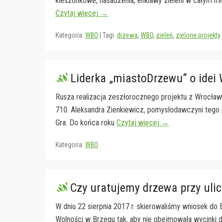
kieszonkowe, nasadzenia, enklawy zieleni w całym mi
Czytaj więcej →
Kategoria:
WBO
|
Tagi:
drzewa
,
WBO
,
zieleń
,
zielone projekty
Liderka „miastoDrzewu” o idei 
Rusza realizacja zeszłorocznego projektu z Wrocław
710. Aleksandra Zienkiewicz, pomysłodawczyni tego 
Gra. Do końca roku
Czytaj więcej →
Kategoria:
WBO
Czy uratujemy drzewa przy uli
W dniu 22 sierpnia 2017 r. skierowaliśmy wniosek do
Wolności w Brzegu tak, aby nie obejmowała wycinki 