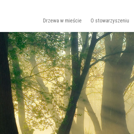
Drzew
Primary Menu
Skip to content
Drzewa w mieście
O stowarzyszeniu