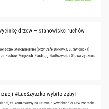
a wycinkę drzew – stanowisko ruchów
menadzie Staromiejskiej (przy Cafe Borówka, ul. Świdnicka)
gres Ruchów Miejskich, Fundację EkoRozwoju i Stowarzyszenie
izacji #LexSzyszko wybito zęby!
iecał, że kontrowersyjna ustawa o wycinkach drzew zostanie