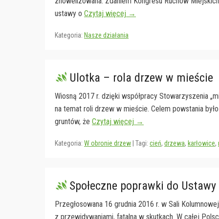
znowelizowana. Zdaniem Kongresu Ruchów Miejskich
ustawy o
Czytaj więcej →
Kategoria:
Nasze działania
Ulotka – rola drzew w mieście
Wiosną 2017 r. dzięki współpracy Stowarzyszenia „m
na temat roli drzew w mieście. Celem powstania był
gruntów, że
Czytaj więcej →
Kategoria:
W obronie drzew
|
Tagi:
cień
,
drzewa
,
karłowice
,
Społeczne poprawki do Ustawy 
Przegłosowana 16 grudnia 2016 r. w Sali Kolumnowej
z przewidywaniami, fatalna w skutkach. W całej Polsce