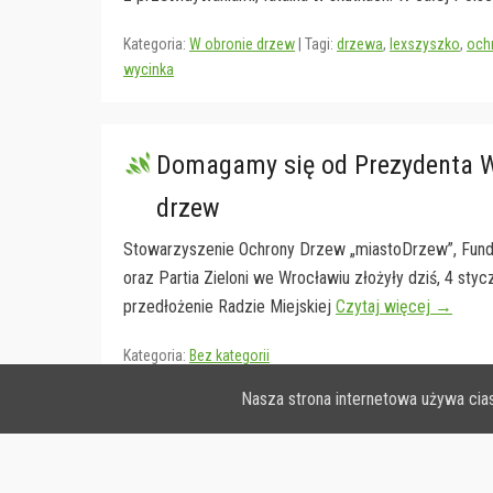
Kategoria:
W obronie drzew
|
Tagi:
drzewa
,
lexszyszko
,
och
wycinka
Domagamy się od Prezydenta Wr
drzew
Stowarzyszenie Ochrony Drzew „miastoDrzew”, Fund
oraz Partia Zieloni we Wrocławiu złożyły dziś, 4 sty
przedłożenie Radzie Miejskiej
Czytaj więcej →
Kategoria:
Bez kategorii
Nasza strona internetowa używa cia
Post navigation
←
Starsze wpisy