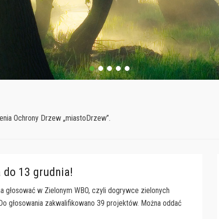
1
2
3
4
5
zenia Ochrony Drzew „miastoDrzew”.
 do 13 grudnia!
na głosować w Zielonym WBO, czyli dogrywce zielonych
Do głosowania zakwalifikowano 39 projektów. Można oddać