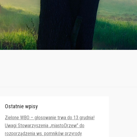
Ostatnie wpisy
Zielone WBO – głosowanie trwa do 13 grudnia!
Uwagi Stowarzyszenia „miastoDrzew” do
rozporządzenia ws. pomników przyrody