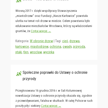
Wiosną 2017 r. dzięki współpracy Stowarzyszenia
„miastoDrzew” oraz Fundacji „Nasze Karłowice” powstała
ulotka na temat roli drzew w mieście. Celem powstania było
edukowanie mieszkańców Wrocławia, którzy są właścicielami
gruntów, że
Czytaj więcej →
Kategoria:
W obronie drzew
|
Tagi:
cień
,
drzewa
,
karłowice
,
miastodrzew
,
ochrona
,
owady
,
przyroda
,
ptaki
,
tlen
,
wrocław
,
wycinka
Społeczne poprawki do Ustawy o ochronie
przyrody
Przegłosowana 16 grudnia 2016 r. w Sali Kolumnowej
nowelizacja Ustawy o ochronie przyrody okazała się, zgodnie
z przewidywaniami, fatalna w skutkach. W całej Polsce w ruch
poszły piły i siekiery
Czytaj więcej →