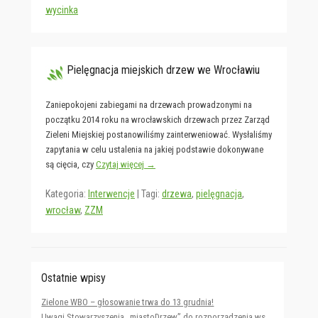
wycinka
Pielęgnacja miejskich drzew we Wrocławiu
Zaniepokojeni zabiegami na drzewach prowadzonymi na
początku 2014 roku na wrocławskich drzewach przez Zarząd
Zieleni Miejskiej postanowiliśmy zainterweniować. Wysłaliśmy
zapytania w celu ustalenia na jakiej podstawie dokonywane
są cięcia, czy
Czytaj więcej →
Kategoria:
Interwencje
|
Tagi:
drzewa
,
pielęgnacja
,
wrocław
,
ZZM
Ostatnie wpisy
Zielone WBO – głosowanie trwa do 13 grudnia!
Uwagi Stowarzyszenia „miastoDrzew” do rozporządzenia ws.