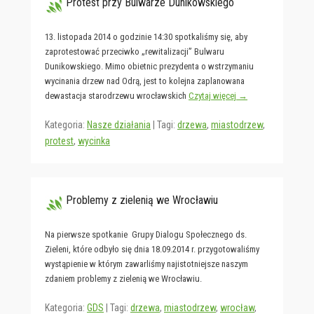
Protest przy Bulwarze Dunikowskiego
13. listopada 2014 o godzinie 14:30 spotkaliśmy się, aby
zaprotestować przeciwko „rewitalizacji” Bulwaru
Dunikowskiego. Mimo obietnic prezydenta o wstrzymaniu
wycinania drzew nad Odrą, jest to kolejna zaplanowana
dewastacja starodrzewu wrocławskich
Czytaj więcej →
Kategoria:
Nasze działania
|
Tagi:
drzewa
,
miastodrzew
,
protest
,
wycinka
Problemy z zielenią we Wrocławiu
Na pierwsze spotkanie Grupy Dialogu Społecznego ds.
Zieleni, które odbyło się dnia 18.09.2014 r. przygotowaliśmy
wystąpienie w którym zawarliśmy najistotniejsze naszym
zdaniem problemy z zielenią we Wrocławiu.
Kategoria:
GDS
|
Tagi:
drzewa
,
miastodrzew
,
wrocław
,