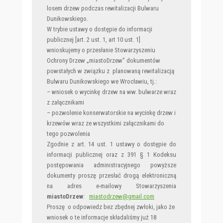
losem drzew podczas rewitalizacji Bulwaru
Dunikowskiego
.
W trybie ustawy o dostępie do informacji
publicznej [art. 2 ust. 1, art 10 ust. 1]
wnioskujemy o przesłanie Stowarzyszeniu
Ochrony Drzew „miastoDrzew” dokumentów
powstałych w związku z planowaną rewitalizacją
Bulwaru
Dunikowskiego
we Wrocławiu, tj.:
– wniosek o wycinkę drzew na ww. bulwarze wraz
z załącznikami
– pozwolenie konserwatorskie na wycinkę drzew i
krzewów wraz ze wszystkimi załącznikami do
tego pozwolenia
Zgodnie z art. 14 ust. 1 ustawy o dostępie do
informacji publicznej oraz z 391 § 1 Kodeksu
postępowania administracyjnego powyższe
dokumenty proszę przesłać drogą elektroniczną
na adres e-mailowy Stowarzyszenia
miastoDrzew
:
miastodrzew@gmail.com
Proszę o odpowiedz bez zbędnej zwłoki, jako że
wniosek o te informacje składaliśmy już 18