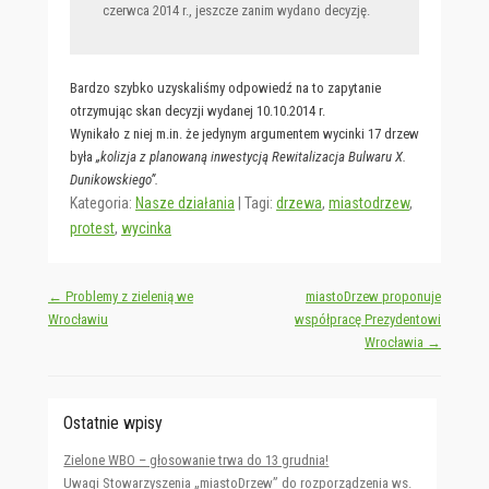
czerwca 2014 r., jeszcze zanim wydano decyzję.
Bardzo szybko uzyskaliśmy odpowiedź na to zapytanie
otrzymując skan decyzji wydanej 10.10.2014 r.
Wynikało z niej m.in. że jedynym argumentem wycinki 17 drzew
była
„kolizja z planowaną inwestycją Rewitalizacja Bulwaru X.
Dunikowskiego”.
Kategoria:
Nasze działania
|
Tagi:
drzewa
,
miastodrzew
,
protest
,
wycinka
Post navigation
←
Problemy z zielenią we
miastoDrzew proponuje
Wrocławiu
współpracę Prezydentowi
Wrocławia
→
Ostatnie wpisy
Zielone WBO – głosowanie trwa do 13 grudnia!
Uwagi Stowarzyszenia „miastoDrzew” do rozporządzenia ws.