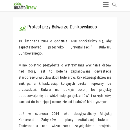
Protest przy Bulwarze Dunikowskiego
13. listopada 2014 o godzinie 14:30 spotkaliśmy się, aby
zaprotestować przeciwko „rewitalizacji” Bulwaru
Dunikowskiego.
Mimo obietnic prezydenta o wstrzymaniu wycinania drzew
nad Odrą, jest to kolejna zaplanowana dewastacja
starodrzewu wrocławskich bulwarów. Kilkadziesiąt drzew ma
zniknąć, a kilkadziesiąt kolejnych czeka niepewny los
przesadzeń. Bulwar ma pokryć beton, bo projekty
dopasowuje się do widzimisię „projektantów” i urzędników,
zamiast do istniejącej cennej zieleni i założeń historycznych.
Już w czerwcu 2014 roku dopytywaliśmy Miejską
Konserwator Zabytków o plany rewitalizacji bulwaru.
Zaniepokoiła nas wizualizacja zwycięskiego projektu