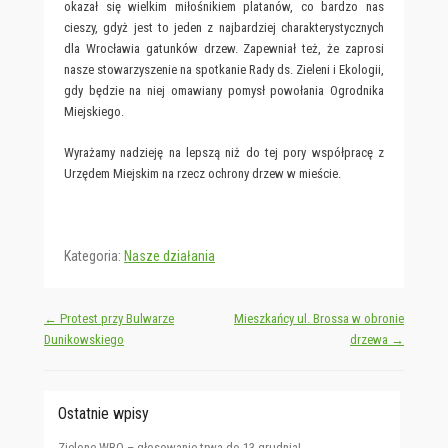
okazał się wielkim miłośnikiem platanów, co bardzo nas
cieszy, gdyż jest to jeden z najbardziej charakterystycznych
dla Wrocławia gatunków drzew. Zapewniał też, że zaprosi
nasze stowarzyszenie na spotkanie Rady ds. Zieleni i Ekologii,
gdy będzie na niej omawiany pomysł powołania Ogrodnika
Miejskiego.
Wyrażamy nadzieję na lepszą niż do tej pory współpracę z
Urzędem Miejskim na rzecz ochrony drzew w mieście.
Kategoria:
Nasze działania
Post navigation
←
Protest przy Bulwarze
Mieszkańcy ul. Brossa w obronie
Dunikowskiego
drzewa
→
Ostatnie wpisy
Zielone WBO – głosowanie trwa do 13 grudnia!