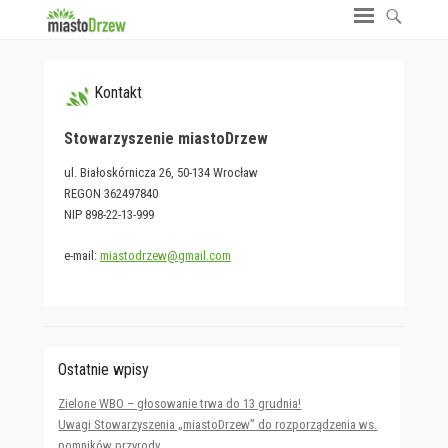
Kontakt
Stowarzyszenie miastoDrzew
ul. Białoskórnicza 26, 50-134 Wrocław
REGON 362497840
NIP 898-22-13-999
e-mail:
miastodrzew@gmail.com
Ostatnie wpisy
Zielone WBO – głosowanie trwa do 13 grudnia!
Uwagi Stowarzyszenia „miastoDrzew” do rozporządzenia ws.
pomników przyrody