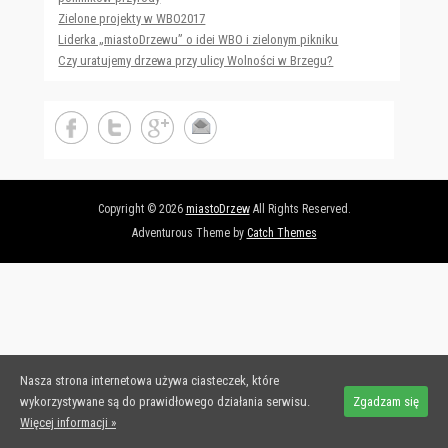
Zielone projekty w WBO2017
Liderka „miastoDrzewu” o idei WBO i zielonym pikniku
Czy uratujemy drzewa przy ulicy Wolności w Brzegu?
Copyright © 2026
miastoDrzew
All Rights Reserved.
Adventurous Theme by
Catch Themes
Nasza strona internetowa używa ciasteczek, które
wykorzystywane są do prawidłowego działania serwisu.
Zgadzam się
Więcej informacji »