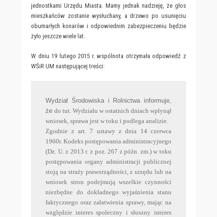
jednostkami Urzędu Miasta. Mamy jednak nadzieję, że głos
mieszkańców zostanie wysłuchany, a drzewo po usunięciu
obumarłych konarów i odpowiednim zabezpieczeniu będzie
żyło jeszcze wiele lat.
W dniu 19 lutego 2015 r. wspólnota otrzymała odpowiedź z
WŚiR UM następującej treści:
Wydział Środowiska i Rolnictwa informuje,
że
do tut. Wydziału w ostatnich dniach wpłynął
wniosek, sprawa jest w toku i podlega analizie.
Zgodnie z art. 7 ustawy z dnia 14 czerwca
1960r. Kodeks postępowania administracyjnego
(Dz. U. z 2013 r. z poz. 267 z późn. zm.) w toku
postępowania organy administracji publicznej
stoją na straży praworządności, z urzędu lub na
wniosek stron podejmują wszelkie czynności
niezbędne do dokładnego wyjaśnienia stanu
faktycznego oraz załatwienia sprawy, mając na
względzie interes społeczny i słuszny interes