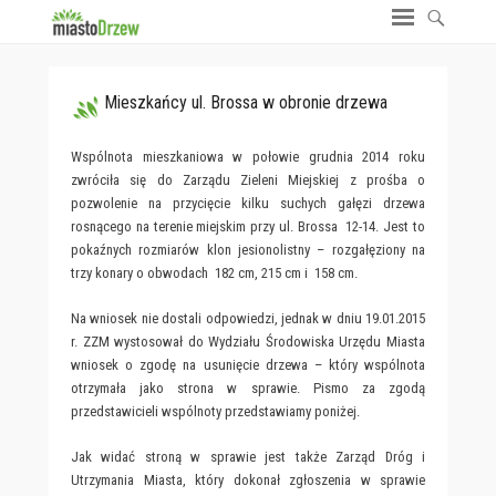
Mieszkańcy ul. Brossa w obronie drzewa
Wspólnota mieszkaniowa w połowie grudnia 2014 roku
zwróciła się do Zarządu Zieleni Miejskiej z prośba o
pozwolenie na przycięcie kilku suchych gałęzi drzewa
rosnącego na terenie miejskim przy ul. Brossa 12-14. Jest to
pokaźnych rozmiarów klon jesionolistny – rozgałęziony na
trzy konary o obwodach 182 cm, 215 cm i 158 cm.
Na wniosek nie dostali odpowiedzi, jednak w dniu 19.01.2015
r. ZZM wystosował do Wydziału Środowiska Urzędu Miasta
wniosek o zgodę na usunięcie drzewa – który wspólnota
otrzymała jako strona w sprawie. Pismo za zgodą
przedstawicieli wspólnoty przedstawiamy poniżej.
Jak widać stroną w sprawie jest także Zarząd Dróg i
Utrzymania Miasta, który dokonał zgłoszenia w sprawie