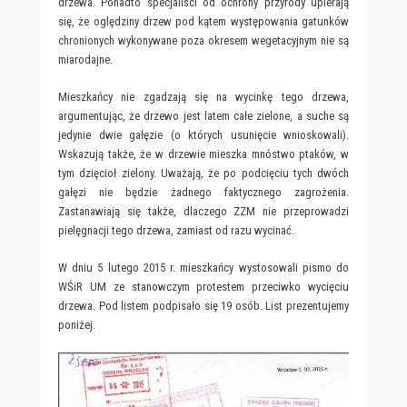
drzewa. Ponadto specjaliści od ochrony przyrody upierają
się, że oględziny drzew pod kątem występowania gatunków
chronionych wykonywane poza okresem wegetacyjnym nie są
miarodajne.
Mieszkańcy nie zgadzają się na wycinkę tego drzewa,
argumentując, że drzewo jest latem całe zielone, a suche są
jedynie dwie gałęzie (o których usunięcie wnioskowali).
Wskazują także, że w drzewie mieszka mnóstwo ptaków, w
tym dzięcioł zielony. Uważają, że po podcięciu tych dwóch
gałęzi nie będzie żadnego faktycznego zagrożenia.
Zastanawiają się także, dlaczego ZZM nie przeprowadzi
pielęgnacji tego drzewa, zamiast od razu wycinać.
W dniu 5 lutego 2015 r. mieszkańcy wystosowali pismo do
WŚiR UM ze stanowczym protestem przeciwko wycięciu
drzewa. Pod listem podpisało się 19 osób. List prezentujemy
poniżej.