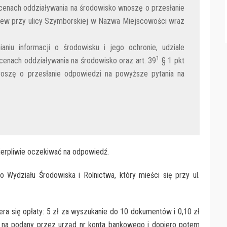
cenach oddziaływania na środowisko wnoszę o przesłanie
drzew przy ulicy Szymborskiej w Nazwa Miejscowości wraz
aniu informacji o środowisku i jego ochronie, udziale
1
enach oddziaływania na środowisko oraz art. 39
§ 1 pkt
roszę o przesłanie odpowiedzi na powyższe pytania na
ierpliwie oczekiwać na odpowiedź.
do Wydziału Środowiska i Rolnictwa, który mieści się przy ul.
era się opłaty: 5 zł za wyszukanie do 10 dokumentów i 0,10 zł
ić na podany przez urząd nr konta bankowego i dopiero potem