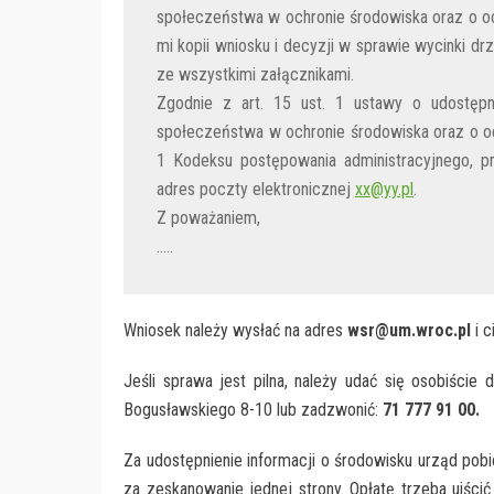
społeczeństwa w ochronie środowiska oraz o o
mi kopii wniosku i decyzji w sprawie wycinki 
ze wszystkimi załącznikami.
Zgodnie z art. 15 ust. 1 ustawy o udostępni
społeczeństwa w ochronie środowiska oraz o oc
1 Kodeksu postępowania administracyjnego, p
adres poczty elektronicznej
xx@yy.pl
.
Z poważaniem,
…..
Wniosek należy wysłać na adres
wsr@um.wroc.pl
i c
Jeśli sprawa jest pilna, należy udać się osobiście 
Bogusławskiego 8-10 lub zadzwonić:
71 777 91 00.
Za udostępnienie informacji o środowisku urząd pobi
za zeskanowanie jednej strony. Opłatę trzeba uiśc