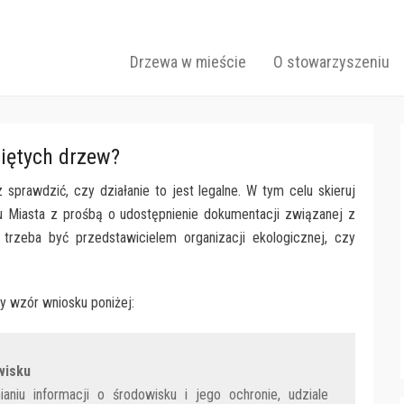
Drzew
Primary Menu
Skip to content
Drzewa w mieście
O stowarzyszeniu
ciętych drzew?
prawdzić, czy działanie to jest legalne. W tym celu skieruj
u Miasta z prośbą o udostępnienie dokumentacji związanej z
trzeba być przedstawicielem organizacji ekologicznej, czy
y wzór wniosku poniżej:
wisku
aniu informacji o środowisku i jego ochronie, udziale