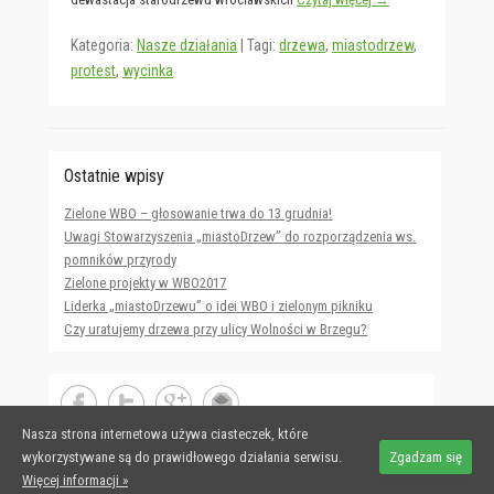
Kategoria:
Nasze działania
|
Tagi:
drzewa
,
miastodrzew
,
protest
,
wycinka
Ostatnie wpisy
Zielone WBO – głosowanie trwa do 13 grudnia!
Uwagi Stowarzyszenia „miastoDrzew” do rozporządzenia ws.
pomników przyrody
Zielone projekty w WBO2017
Liderka „miastoDrzewu” o idei WBO i zielonym pikniku
Czy uratujemy drzewa przy ulicy Wolności w Brzegu?
Nasza strona internetowa używa ciasteczek, które
wykorzystywane są do prawidłowego działania serwisu.
Zgadzam się
Więcej informacji »
Copyright © 2026
miastoDrzew
All Rights Reserved.