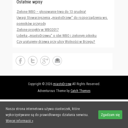
Ostatnie wpisy
Zielone WBO – głosowanie trwa do 13 grudnia!
Uwagi Stowarzyszenia „miastoDrzew” do rozporządzenia ws.
pomników przyrody
Zielone projekty w WBO2017
Liderka „miastoDrzewu” o idei WBO i zielonym pikniku
Czy uratujemy drzewa przy ulicy Wolności w Brzegu?
Copyright © 2026
miastoDrzew
All Rights Reserved.
Adventurous Theme by
Catch Themes
Nasza strona internetowa używa ciasteczek, które
wykorzystywane są do prawidłowego działania serwisu.
Zgadzam się
Więcej informacji »