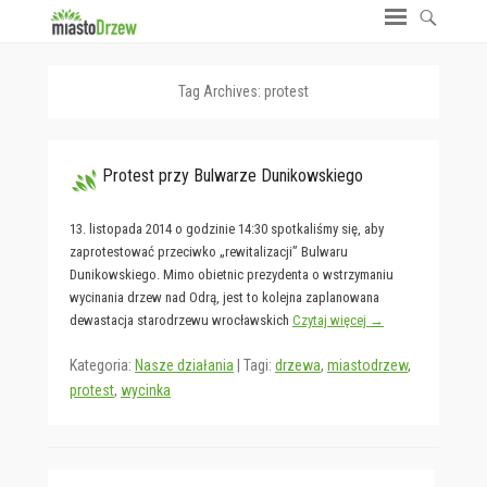
Tag Archives:
protest
Protest przy Bulwarze Dunikowskiego
13. listopada 2014 o godzinie 14:30 spotkaliśmy się, aby
zaprotestować przeciwko „rewitalizacji” Bulwaru
Dunikowskiego. Mimo obietnic prezydenta o wstrzymaniu
wycinania drzew nad Odrą, jest to kolejna zaplanowana
dewastacja starodrzewu wrocławskich
Czytaj więcej →
Kategoria:
Nasze działania
|
Tagi:
drzewa
,
miastodrzew
,
protest
,
wycinka