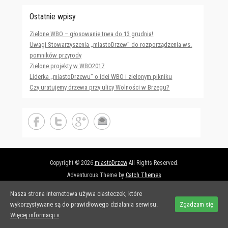
Ostatnie wpisy
Zielone WBO – głosowanie trwa do 13 grudnia!
Uwagi Stowarzyszenia „miastoDrzew” do rozporządzenia ws.
pomników przyrody
Zielone projekty w WBO2017
Liderka „miastoDrzewu” o idei WBO i zielonym pikniku
Czy uratujemy drzewa przy ulicy Wolności w Brzegu?
Copyright © 2026
miastoDrzew
All Rights Reserved.
Adventurous Theme by
Catch Themes
Nasza strona internetowa używa ciasteczek, które
wykorzystywane są do prawidłowego działania serwisu.
Zgadzam się
Więcej informacji »