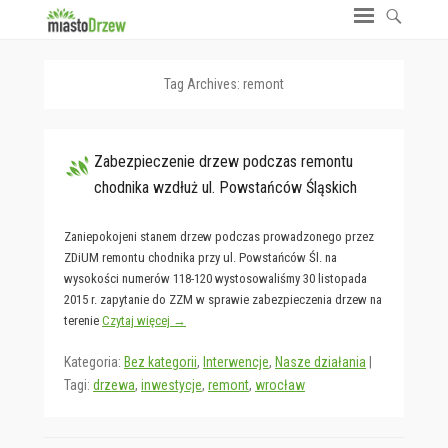
Tag Archives:
remont
Zabezpieczenie drzew podczas remontu
chodnika wzdłuż ul. Powstańców Śląskich
Zaniepokojeni stanem drzew podczas prowadzonego przez
ZDiUM remontu chodnika przy ul. Powstańców Śl. na
wysokości numerów 118-120 wystosowaliśmy 30 listopada
2015 r. zapytanie do ZZM w sprawie zabezpieczenia drzew na
terenie
Czytaj więcej →
Kategoria:
Bez kategorii
,
Interwencje
,
Nasze działania
|
Tagi:
drzewa
,
inwestycje
,
remont
,
wrocław