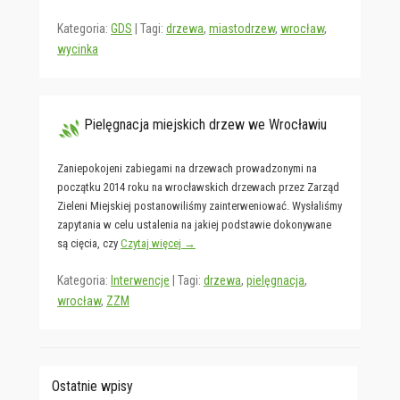
Kategoria:
GDS
|
Tagi:
drzewa
,
miastodrzew
,
wrocław
,
wycinka
Pielęgnacja miejskich drzew we Wrocławiu
Zaniepokojeni zabiegami na drzewach prowadzonymi na
początku 2014 roku na wrocławskich drzewach przez Zarząd
Zieleni Miejskiej postanowiliśmy zainterweniować. Wysłaliśmy
zapytania w celu ustalenia na jakiej podstawie dokonywane
są cięcia, czy
Czytaj więcej →
Kategoria:
Interwencje
|
Tagi:
drzewa
,
pielęgnacja
,
wrocław
,
ZZM
Ostatnie wpisy