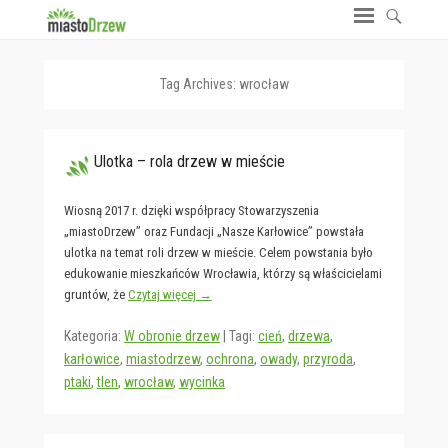
Tag Archives:
wrocław
Ulotka – rola drzew w mieście
Wiosną 2017 r. dzięki współpracy Stowarzyszenia
„miastoDrzew” oraz Fundacji „Nasze Karłowice” powstała
ulotka na temat roli drzew w mieście. Celem powstania było
edukowanie mieszkańców Wrocławia, którzy są właścicielami
gruntów, że
Czytaj więcej →
Kategoria:
W obronie drzew
|
Tagi:
cień
,
drzewa
,
karłowice
,
miastodrzew
,
ochrona
,
owady
,
przyroda
,
ptaki
,
tlen
,
wrocław
,
wycinka