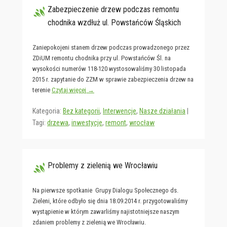
Zabezpieczenie drzew podczas remontu
chodnika wzdłuż ul. Powstańców Śląskich
Zaniepokojeni stanem drzew podczas prowadzonego przez
ZDiUM remontu chodnika przy ul. Powstańców Śl. na
wysokości numerów 118-120 wystosowaliśmy 30 listopada
2015 r. zapytanie do ZZM w sprawie zabezpieczenia drzew na
terenie
Czytaj więcej →
Kategoria:
Bez kategorii
,
Interwencje
,
Nasze działania
|
Tagi:
drzewa
,
inwestycje
,
remont
,
wrocław
Problemy z zielenią we Wrocławiu
Na pierwsze spotkanie Grupy Dialogu Społecznego ds.
Zieleni, które odbyło się dnia 18.09.2014 r. przygotowaliśmy
wystąpienie w którym zawarliśmy najistotniejsze naszym
zdaniem problemy z zielenią we Wrocławiu.