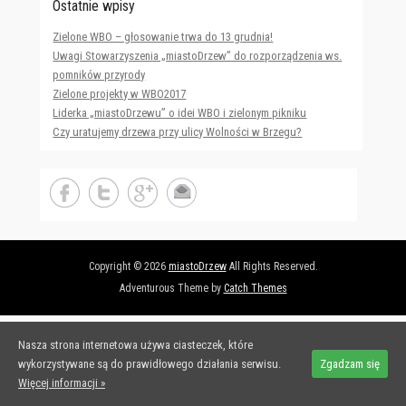
Ostatnie wpisy
Zielone WBO – głosowanie trwa do 13 grudnia!
Uwagi Stowarzyszenia „miastoDrzew” do rozporządzenia ws.
pomników przyrody
Zielone projekty w WBO2017
Liderka „miastoDrzewu” o idei WBO i zielonym pikniku
Czy uratujemy drzewa przy ulicy Wolności w Brzegu?
Copyright © 2026
miastoDrzew
All Rights Reserved.
Adventurous Theme by
Catch Themes
Nasza strona internetowa używa ciasteczek, które
wykorzystywane są do prawidłowego działania serwisu.
Zgadzam się
Więcej informacji »