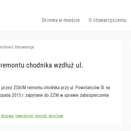
Drzew
Primary Menu
Skip to content
Drzewa w mieście
O stowarzyszeniu
Archives:
Interwencje
 remontu chodnika wzdłuż ul.
przez ZDiUM remontu chodnika przy ul. Powstańców Śl. na
opada 2015 r. zapytanie do ZZM w sprawie zabezpieczenia
:
drzewa
,
inwestycje
,
remont
,
wrocław