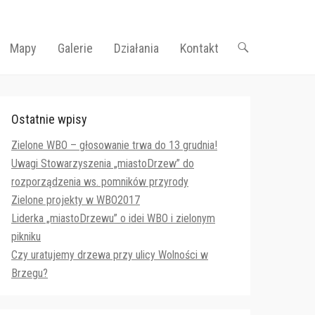
Mapy
Galerie
Działania
Kontakt
Ostatnie wpisy
Zielone WBO – głosowanie trwa do 13 grudnia!
Uwagi Stowarzyszenia „miastoDrzew” do
rozporządzenia ws. pomników przyrody
Zielone projekty w WBO2017
Liderka „miastoDrzewu” o idei WBO i zielonym
pikniku
Czy uratujemy drzewa przy ulicy Wolności w
Brzegu?