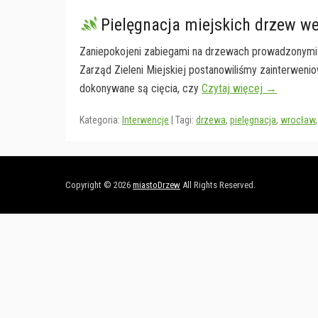
Pielęgnacja miejskich drzew w
Zaniepokojeni zabiegami na drzewach prowadzonymi
Zarząd Zieleni Miejskiej postanowiliśmy zainterwenio
dokonywane są cięcia, czy
Czytaj więcej →
Kategoria:
Interwencje
|
Tagi:
drzewa
,
pielęgnacja
,
wrocław
Copyright © 2026
miastoDrzew
All Rights Reserved.