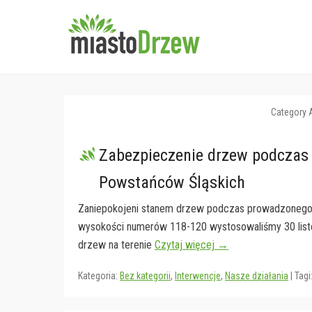
miastoDrzew
Stowarzyszenie Ochrony 
Category 
Zabezpieczenie drzew podczas
Powstańców Śląskich
Zaniepokojeni stanem drzew podczas prowadzonego 
wysokości numerów 118-120 wystosowaliśmy 30 list
drzew na terenie
Czytaj więcej →
Kategoria:
Bez kategorii
,
Interwencje
,
Nasze działania
|
Tagi