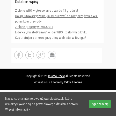
Ostatnie wpisy
Zielone WBO – głosowanie trwa do 13 grudnia!
Uwagi Stowarzyszenia „miastoDrzew” do rozporządzenia ws.
pomników przyrody
Zielone projekty w WBO2017
Liderka „miastoDrzewu” o idei WBO i zielonym pikniku
Czy uratujemy drzewa przy ulicy Wolności w Brzegu?
Copyright © 2026
miastoDrzew
All Rights Reserved.
Adventurous Theme by
Catch Themes
Nasza strona internetowa używa ciasteczek, które
wykorzystywane są do prawidłowego działania serwisu.
Zgadzam się
Więcej informacji »