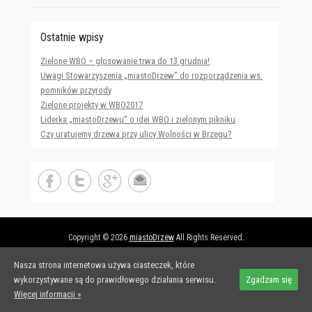
Ostatnie wpisy
Zielone WBO – głosowanie trwa do 13 grudnia!
Uwagi Stowarzyszenia „miastoDrzew” do rozporządzenia ws.
pomników przyrody
Zielone projekty w WBO2017
Liderka „miastoDrzewu” o idei WBO i zielonym pikniku
Czy uratujemy drzewa przy ulicy Wolności w Brzegu?
Copyright © 2026
miastoDrzew
All Rights Reserved.
Adventurous Theme by
Catch Themes
Nasza strona internetowa używa ciasteczek, które
wykorzystywane są do prawidłowego działania serwisu.
Zgadzam się
Więcej informacji »