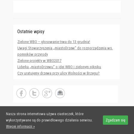
Ostatnie wpisy
Zielone WBO – głosowanie trwa do 13 grudnia!
Uwagi Stowarzyszenia „miastoDrzew” do rozporządzenia ws.
pomników przyrody
Zielone projekty w WBO2017
Liderka „miastoDrzewu” o idei WBO i zielonym pikniku
Czy uratujemy drzewa przy ulicy Wolności w Brzegu?
Nasza strona internetowa używa ciasteczek, które
Copyright © 2026
miastoDrzew
All Rights Reserved.
wykorzystywane są do prawidłowego działania serwisu.
Zgadzam się
Adventurous Theme by
Catch Themes
Więcej informacji »