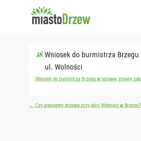
miastoDrzew
Stowarzyszenie Ochrony 
Wniosek do burmistrza Brzegu
ul. Wolności
Wniosek do burmistrza Brzegu w sprawie zmiany zak
Post navigation
←
Czy uratujemy drzewa przy ulicy Wolności w Brzegu?