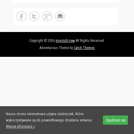
Copyright © 2026
miastoDrzew
All Rights Reserved.
Adventurous Theme by
Catch Themes
Nasza strona internetowa używa ciasteczek, które
wykorzystywane są do prawidłowego działania serwisu.
Zgadzam się
Więcej informacji »