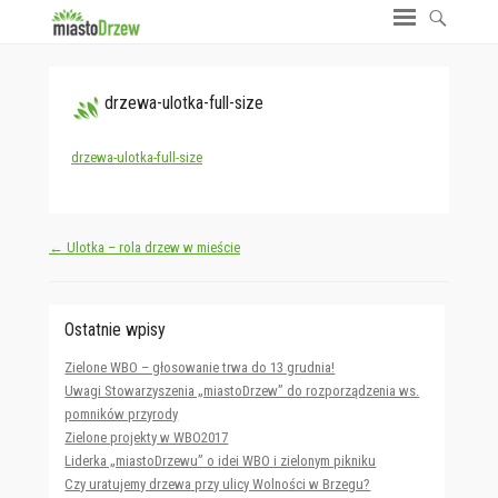
drzewa-ulotka-full-size
drzewa-ulotka-full-size
Post navigation
←
Ulotka – rola drzew w mieście
Ostatnie wpisy
Zielone WBO – głosowanie trwa do 13 grudnia!
Uwagi Stowarzyszenia „miastoDrzew” do rozporządzenia ws.
pomników przyrody
Zielone projekty w WBO2017
Liderka „miastoDrzewu” o idei WBO i zielonym pikniku
Czy uratujemy drzewa przy ulicy Wolności w Brzegu?